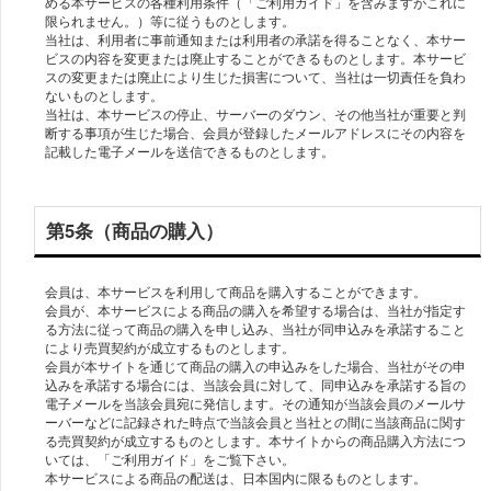
める本サービスの各種利用条件（「ご利用ガイド」を含みますがこれに
限られません。）等に従うものとします。
当社は、利用者に事前通知または利用者の承諾を得ることなく、本サー
ビスの内容を変更または廃止することができるものとします。本サービ
スの変更または廃止により生じた損害について、当社は一切責任を負わ
ないものとします。
当社は、本サービスの停止、サーバーのダウン、その他当社が重要と判
断する事項が生じた場合、会員が登録したメールアドレスにその内容を
記載した電子メールを送信できるものとします。
第5条（商品の購入）
会員は、本サービスを利用して商品を購入することができます。
会員が、本サービスによる商品の購入を希望する場合は、当社が指定す
る方法に従って商品の購入を申し込み、当社が同申込みを承諾すること
により売買契約が成立するものとします。
会員が本サイトを通じて商品の購入の申込みをした場合、当社がその申
込みを承諾する場合には、当該会員に対して、同申込みを承諾する旨の
電子メールを当該会員宛に発信します。その通知が当該会員のメールサ
ーバーなどに記録された時点で当該会員と当社との間に当該商品に関す
る売買契約が成立するものとします。本サイトからの商品購入方法につ
いては、「ご利用ガイド」をご覧下さい。
本サービスによる商品の配送は、日本国内に限るものとします。