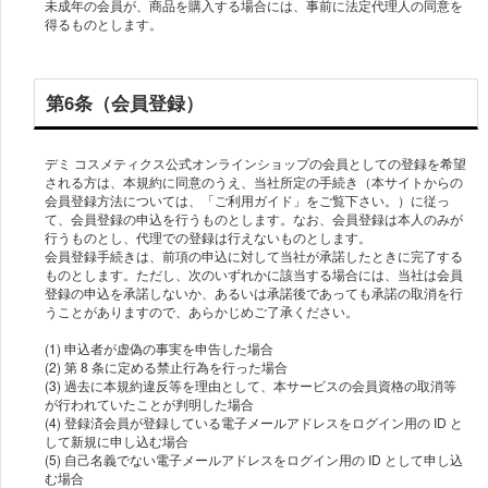
未成年の会員が、商品を購入する場合には、事前に法定代理人の同意を
得るものとします。
第6条（会員登録）
デミ コスメティクス公式オンラインショップの会員としての登録を希望
される方は、本規約に同意のうえ、当社所定の手続き（本サイトからの
会員登録方法については、「ご利用ガイド」をご覧下さい。）に従っ
て、会員登録の申込を行うものとします。なお、会員登録は本人のみが
行うものとし、代理での登録は行えないものとします。
会員登録手続きは、前項の申込に対して当社が承諾したときに完了する
ものとします。ただし、次のいずれかに該当する場合には、当社は会員
登録の申込を承諾しないか、あるいは承諾後であっても承諾の取消を行
うことがありますので、あらかじめご了承ください。
(1) 申込者が虚偽の事実を申告した場合
(2) 第 8 条に定める禁止行為を行った場合
(3) 過去に本規約違反等を理由として、本サービスの会員資格の取消等
が行われていたことが判明した場合
(4) 登録済会員が登録している電子メールアドレスをログイン用の ID と
して新規に申し込む場合
(5) 自己名義でない電子メールアドレスをログイン用の ID として申し込
む場合