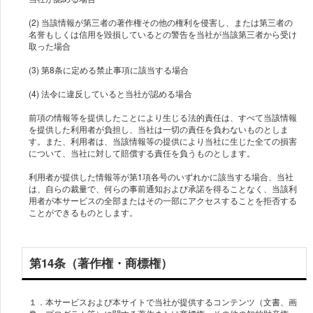
(2) 当該情報が第三者の著作権その他の権利を侵害し、または第三者の
名誉もしくは信用を毀損しているとの警告を当社が当該第三者から受け
取った場合
(3) 第8条に定める禁止事項に該当する場合
(4) 法令に違反していると当社が認める場合
前項の情報等を提供したことにより生じる法的責任は、すべて当該情報
を提供した利用者が負担し、当社は一切の責任を負わないものとしま
す。また、利用者は、当該情報等の提供により当社に生じた全ての損害
について、当社に対して賠償する責任を負うものとします。
利用者が提供した情報等が第1項各号のいずれかに該当する場合、当社
は、自らの裁量で、何らの事前通知および承諾を得ることなく、当該利
用者が本サービスの全部またはその一部にアクセスすることを拒否する
ことができるものとします。
第14条（著作権・商標権）
１．本サービスおよび本サイトで当社が提供するコンテンツ（文書、画