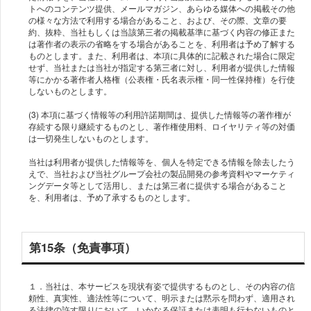
トへのコンテンツ提供、メールマガジン、あらゆる媒体への掲載その他
の様々な方法で利用する場合があること、および、その際、文章の要
約、抜粋、当社もしくは当該第三者の掲載基準に基づく内容の修正また
は著作者の表示の省略をする場合があることを、利用者は予め了解する
ものとします。また、利用者は、本項に具体的に記載された場合に限定
せず、当社または当社が指定する第三者に対し、利用者が提供した情報
等にかかる著作者人格権（公表権・氏名表示権・同一性保持権）を行使
しないものとします。
(3) 本項に基づく情報等の利用許諾期間は、提供した情報等の著作権が
存続する限り継続するものとし、著作権使用料、ロイヤリティ等の対価
は一切発生しないものとします。
当社は利用者が提供した情報等を、個人を特定できる情報を除去したう
えで、当社および当社グループ会社の製品開発の参考資料やマーケティ
ングデータ等として活用し、または第三者に提供する場合があること
を、利用者は、予め了承するものとします。
第15条（免責事項）
１．当社は、本サービスを現状有姿で提供するものとし、その内容の信
頼性、真実性、適法性等について、明示または黙示を問わず、適用され
る法律の許す限りにおいて、いかなる保証または表明も行わないものと