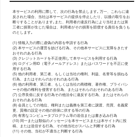
本サービスの利用に際して、次の行為を禁止します｡ 万一、これらに違
反された場合、当社は本サービスの提供を停止したり、以後の取引をお
断りすることがあります｡また、利用者の違反行為により当社または第
三者に損害が生じた場合は、利用者がその損害を賠償する責任を負うも
のとします｡
(1) 情報入力の際に虚偽の内容を申請する行為
(2) 本サービスの運営を妨げる行為、その他本サービスに支障をきたす
おそれのある行為
(3) クレジットカードを不正使用して本サービスを利用する行為
(4) ログイン用ID（電子メールアドレス）またはパスワードを不正に使
用する行為
(5) 他の利用者、第三者、もしくは当社の権利、利益、名誉等を損ねる
行為、またはそれらのおそれのある行為
(6) 他の利用者、第三者、もしくは当社の商標権、著作権、プライバシ
ーその他の権利を侵害する行為、またはそれらのおそれのある行為
(7) 公序良俗に反する行為その他法令に違反する行為、またはそれらの
おそれのある行為
(8) 会員としての地位、権利または義務を第三者に譲渡、売買、名義変
更、質権の設定その他の担保に供する等の行為
(9) 有害なコンピュータプログラム等の送信または書き込み行為
(10) 同一または類似のメッセージを本サービスまたは本サイト内に投
稿、または送信する行為、その他当社がスパムと判断する行為
(11) その他、当社が不適当と判断する行為