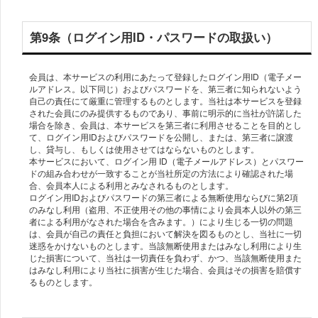
第9条（ログイン用ID・パスワードの取扱い）
会員は、本サービスの利用にあたって登録したログイン用ID（電子メー
ルアドレス。以下同じ）およびパスワードを、第三者に知られないよう
自己の責任にて厳重に管理するものとします。当社は本サービスを登録
された会員にのみ提供するものであり、事前に明示的に当社が許諾した
場合を除き、会員は、本サービスを第三者に利用させることを目的とし
て、ログイン用IDおよびパスワードを公開し、または、第三者に譲渡
し、貸与し、もしくは使用させてはならないものとします。
本サービスにおいて、ログイン用 ID（電子メールアドレス）とパスワー
ドの組み合わせが一致することが当社所定の方法により確認された場
合、会員本人による利用とみなされるものとします。
ログイン用IDおよびパスワードの第三者による無断使用ならびに第2項
のみなし利用（盗用、不正使用その他の事情により会員本人以外の第三
者による利用がなされた場合を含みます。）により生じる一切の問題
は、会員が自己の責任と負担において解決を図るものとし、当社に一切
迷惑をかけないものとします。当該無断使用またはみなし利用により生
じた損害について、当社は一切責任を負わず、かつ、当該無断使用また
はみなし利用により当社に損害が生じた場合、会員はその損害を賠償す
るものとします。