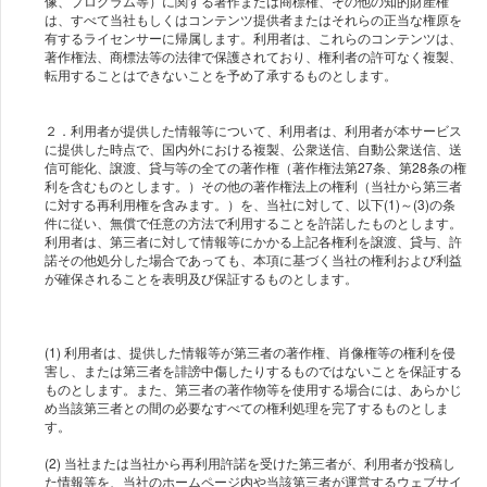
像、プログラム等）に関する著作または商標権、その他の知的財産権
は、すべて当社もしくはコンテンツ提供者またはそれらの正当な権原を
有するライセンサーに帰属します。利用者は、これらのコンテンツは、
著作権法、商標法等の法律で保護されており、権利者の許可なく複製、
転用することはできないことを予め了承するものとします。
２．利用者が提供した情報等について、利用者は、利用者が本サービス
に提供した時点で、国内外における複製、公衆送信、自動公衆送信、送
信可能化、譲渡、貸与等の全ての著作権（著作権法第27条、第28条の権
利を含むものとします。）その他の著作権法上の権利（当社から第三者
に対する再利用権を含みます。）を、当社に対して、以下(1)～(3)の条
件に従い、無償で任意の方法で利用することを許諾したものとします。
利用者は、第三者に対して情報等にかかる上記各権利を譲渡、貸与、許
諾その他処分した場合であっても、本項に基づく当社の権利および利益
が確保されることを表明及び保証するものとします。
(1) 利用者は、提供した情報等が第三者の著作権、肖像権等の権利を侵
害し、または第三者を誹謗中傷したりするものではないことを保証する
ものとします。また、第三者の著作物等を使用する場合には、あらかじ
め当該第三者との間の必要なすべての権利処理を完了するものとしま
す。
(2) 当社または当社から再利用許諾を受けた第三者が、利用者が投稿し
た情報等を、当社のホームページ内や当該第三者が運営するウェブサイ